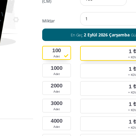
(CM)
Miktar
2 Eylül 2026 Çarşamba
En Geç
Gü
100
1
Adet
+ KD
1000
1
Adet
+ KD
2000
1
Adet
+ KD
3000
1
Adet
+ KD
4000
1
Adet
+ KD