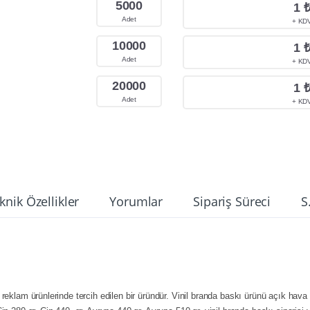
5000
1
Adet
+ KD
10000
1
Adet
+ KD
20000
1
Adet
+ KD
knik Özellikler
Yorumlar
Sipariş Süreci
S
 reklam ürünlerinde tercih edilen bir üründür. Vinil branda baskı ürünü açık hav