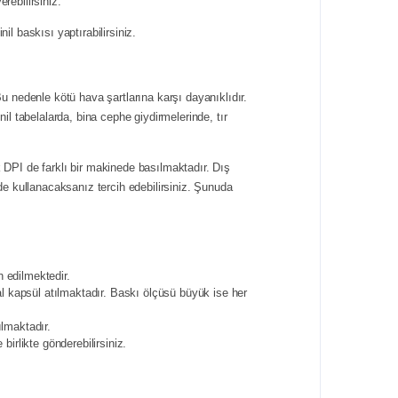
erebilirsiniz.
il baskısı yaptırabilirsiniz.
u nedenle kötü hava şartlarına karşı dayanıklıdır.
l tabelalarda, bina cephe giydirmelerinde, tır
 DPI de farklı bir makinede basılmaktadır. Dış
de kullanacaksanız tercih edebilirsiniz. Şunuda
 edilmektedir.
l kapsül atılmaktadır. Baskı ölçüsü büyük ise her
ılmaktadır.
birlikte gönderebilirsiniz.