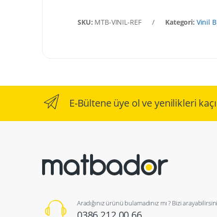
SKU:
MTB-VINIL-REF
/
Kategori:
Vinil 
E-Bültene üye ol ve yenilikleri ka
Aradığınız ürünü bulamadınız mı ? Bizi arayabilirsini
0386 212 00 66