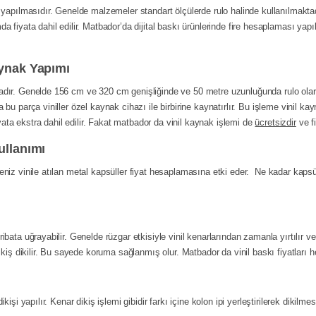
bı yapılmasıdır. Genelde malzemeler standart ölçülerde rulo halinde kullanılma
da fiyata dahil edilir. Matbador’da dijital baskı ürünlerinde fire hesaplaması 
ynak Yapımı
adır. Genelde 156 cm ve 320 cm genişliğinde ve 50 metre uzunluğunda rulo olara
bu parça viniller özel kaynak cihazı ile birbirine kaynatırlır. Bu işleme vinil kayn
ta ekstra dahil edilir. Fakat matbador da vinil kaynak işlemi de
ücretsizdir
ve f
ullanımı
eniz vinile atılan metal kapsüller fiyat hesaplamasına etki eder. Ne kadar kapsü
ibata uğrayabilir. Genelde rüzgar etkisiyle vinil kenarlarından zamanla yırtılır 
dikiş dikilir. Bu sayede koruma sağlanmış olur. Matbador da vinil baskı fiyatlar
işi yapılır. Kenar dikiş işlemi gibidir farkı içine kolon ipi yerleştirilerek dikilmesi