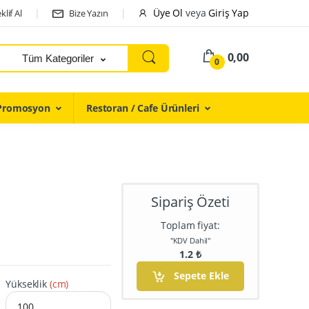
Üye Ol
veya
Giriş Yap
klif Al
Bize Yazın
0,00
Tüm Kategoriler
0
Promosyon
Restoran / Cafe Ürünleri
Sipariş Özeti
Toplam fiyat:
"KDV Dahil"
1.2
₺
Sepete Ekle
Yükseklik
(cm)