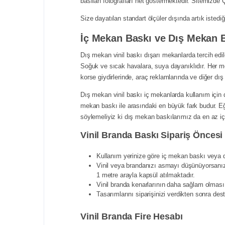
basılan fotoğrafları net göstermektedir. Sitemizde Çi
Size dayatılan standart ölçüler dışında artık istediğ
İç Mekan Baskı ve Dış Mekan B
Dış mekan vinil baskı dışarı mekanlarda tercih edil
Soğuk ve sıcak havalara, suya dayanıklıdır. Her mev
korse giydirlerinde, araç reklamlarında ve diğer dış
Dış mekan vinil baskı iç mekanlarda kullanım için 
mekan baskı ile arasındaki en büyük fark budur. Eğe
söylemeliyiz ki dış mekan baskılarımız da en az 
Vinil Branda Baskı Sipariş Öncesi
Kullanım yerinize göre iç mekan baskı veya 
Vinil veya brandanızı asmayı düşünüyorsanız k
1 metre arayla kapsül atılmaktadır.
Vinil branda kenarlarının daha sağlam olması i
Tasarımlarını siparişinizi verdikten sonra de
Vinil Branda Fire Hesabı