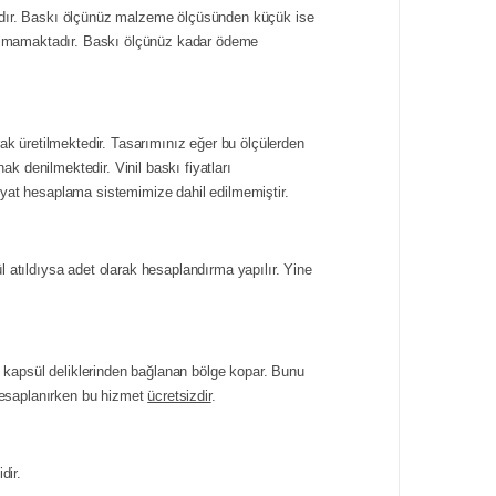
ktadır. Baskı ölçünüz malzeme ölçüsünden küçük ise
yapılmamaktadır. Baskı ölçünüz kadar ödeme
k üretilmektedir. Tasarımınız eğer bu ölçülerden
ak denilmektedir. Vinil baskı fiyatları
iyat hesaplama sistemimize dahil edilmemiştir.
l atıldıysa adet olarak hesaplandırma yapılır. Yine
ve kapsül deliklerinden bağlanan bölge kopar. Bunu
ı hesaplanırken bu hizmet
ücretsizdir
.
dir.