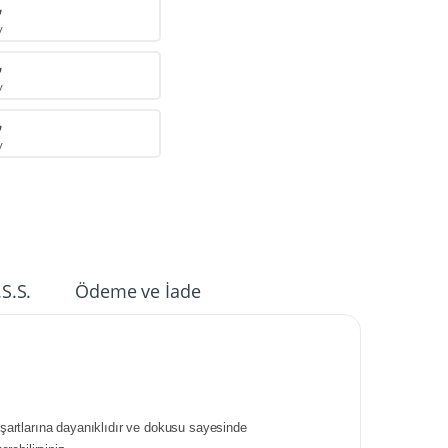
₺
V
₺
V
₺
V
.S.S.
Ödeme ve İade
a şartlarına dayanıklıdır ve dokusu sayesinde