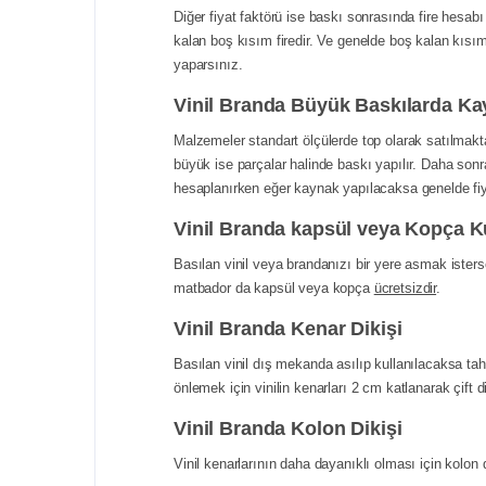
Diğer fiyat faktörü ise baskı sonrasında fire hesa
kalan boş kısım firedir. Ve genelde boş kalan kısım
yaparsınız.
Vinil Branda Büyük Baskılarda Ka
Malzemeler standart ölçülerde top olarak satılmakt
büyük ise parçalar halinde baskı yapılır. Daha sonra 
hesaplanırken eğer kaynak yapılacaksa genelde fiya
Vinil Branda kapsül veya Kopça K
Basılan vinil veya brandanızı bir yere asmak isters
matbador da kapsül veya kopça
ücretsizdir
.
Vinil Branda Kenar Dikişi
Basılan vinil dış mekanda asılıp kullanılacaksa tahr
önlemek için vinilin kenarları 2 cm katlanarak çift 
Vinil Branda Kolon Dikişi
Vinil kenarlarının daha dayanıklı olması için kolon dik