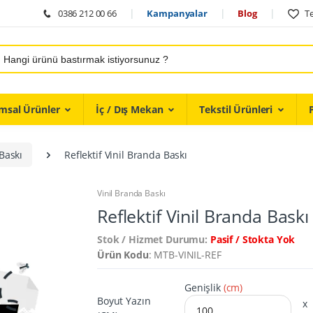
0386 212 00 66
Kampanyalar
Blog
Te
msal Ürünler
İç / Dış Mekan
Tekstil Ürünleri
Baskı
Reflektif Vinil Branda Baskı
Vinil Branda Baskı
Reflektif Vinil Branda Baskı
Stok / Hizmet Durumu:
Pasif / Stokta Yok
Ürün Kodu
: MTB-VINIL-REF
Genişlik
(cm)
Boyut Yazın
x