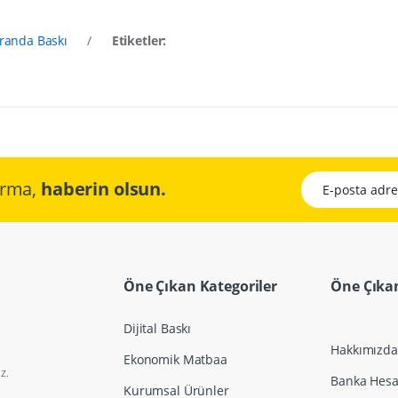
Branda Baskı
/
Etiketler:
E-posta adresini
çırma,
haberin olsun.
Öne Çıkan Kategoriler
Öne Çıkan
Dijital Baskı
Hakkımızda
Ekonomik Matbaa
z.
Banka Hesap
Kurumsal Ürünler