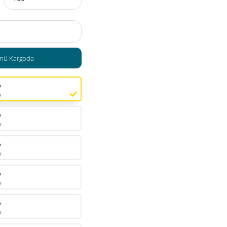
nü Kargoda
₺
V
₺
V
₺
V
₺
V
₺
V