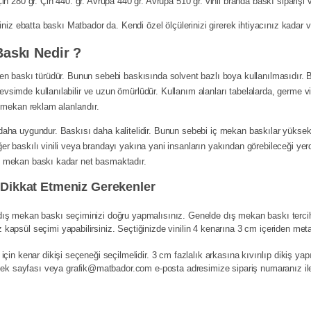
n 280 gr. Çin 440. gr. Avrupa 440 gr. Avrupa 510 gr. vinil branda baskı siparişi v
iniz ebatta baskı Matbador da. Kendi özel ölçülerinizi girerek ihtiyacınız kadar vin
askı Nedir ?
en baskı türüdür. Bunun sebebi baskısında solvent bazlı boya kullanılmasıdır. B
simde kullanılabilir ve uzun ömürlüdür. Kullanım alanları tabelalarda, germe vini
 mekan reklam alanlarıdır.
daha uygundur. Baskısı daha kalitelidir. Bunun sebebi iç mekan baskılar yüksek
r baskılı vinili veya brandayı yakına yani insanların yakından görebileceği yer
iç mekan baskı kadar net basmaktadır.
 Dikkat Etmeniz Gerekenler
dış mekan baskı seçiminizi doğru yapmalısınız. Genelde dış mekan baskı tercih
apsül seçimi yapabilirsiniz. Seçtiğinizde vinilin 4 kenarına 3 cm içeriden meta
çin kenar dikişi seçeneği seçilmelidir. 3 cm fazlalık arkasına kıvırılıp dikiş yap
stek sayfası veya
grafik@matbador.com
e-posta adresimize sipariş numaranız ile 