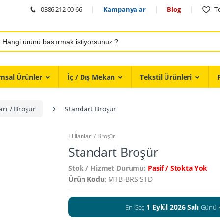
0386 212 00 66
Kampanyalar
Blog
Te
msal Ürünler
İç / Dış Mekan
Tekstil Ürünleri
ları / Broşür
Standart Broşür
El İlanları / Broşür
Standart Broşür
Stok / Hizmet Durumu:
Pasif / Stokta Yok
Ürün Kodu
: MTB-BRS-STD
1 Eylül 2026 Salı
En Geç
Günü 