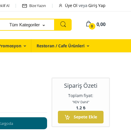
Üye Ol
veya
Giriş Yap
klif Al
Bize Yazın
0,00
Tüm Kategoriler
0
Promosyon
Restoran / Cafe Ürünleri
Sipariş Özeti
Toplam fiyat:
"KDV Dahil"
1.2
₺
Sepete Ekle
Kargoda