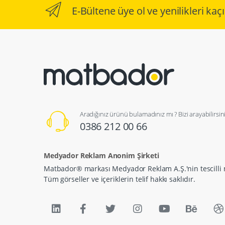
E-Bültene üye ol ve yenilikleri ka
Aradığınız ürünü bulamadınız mı ? Bizi arayabilirsini
0386 212 00 66
Medyador Reklam Anonim Şirketi
Matbador® markası Medyador Reklam A.Ş.'nin tescilli 
Tüm görseller ve içeriklerin telif hakkı saklıdır.