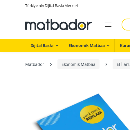
Türkiye'nin Dijital Baskı Merkezi
Ara
Dijital Baskı
Ekonomik Matbaa
Kuru
Matbador
Ekonomik Matbaa
El İlan