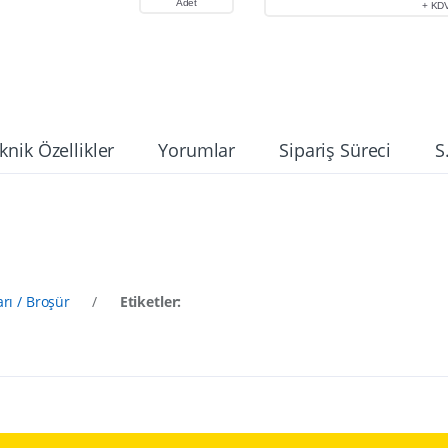
Adet
+ KD
knik Özellikler
Yorumlar
Sipariş Süreci
S
arı / Broşür
/
Etiketler: