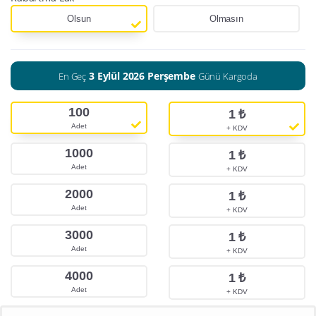
Olsun
Olmasın
3 Eylül 2026 Perşembe
En Geç
Günü Kargoda
100
1
₺
Adet
+ KDV
1000
1
₺
Adet
+ KDV
2000
1
₺
Adet
+ KDV
3000
1
₺
Adet
+ KDV
4000
1
₺
Adet
+ KDV