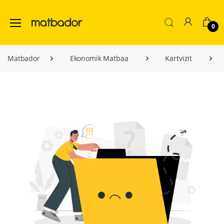
0
Matbador
Ekonomik Matbaa
Kartvizit