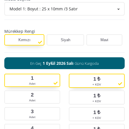
Model 1: Boyut : 25 x 10mm /3 Satır
Mürekkep Rengi
Kırmızı
Siyah
Mavi
1 Eylül 2026 Salı
En Geç
Günü Kargoda
1
1
₺
Adet
+ KDV
2
1
₺
Adet
+ KDV
3
1
₺
Adet
+ KDV
4
1
₺