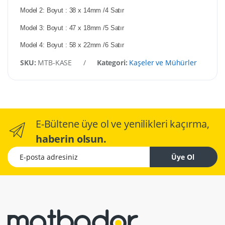
Model 2: Boyut : 38 x 14mm /4 Satır
Model 3: Boyut : 47 x 18mm /5 Satır
Model 4: Boyut : 58 x 22mm /6 Satır
SKU:
MTB-KASE
/
Kategori:
Kaşeler ve Mühürler
/
E
E-Bültene üye ol ve yenilikleri kaçırma,
haberin olsun.
E-posta adresiniz
Üye Ol