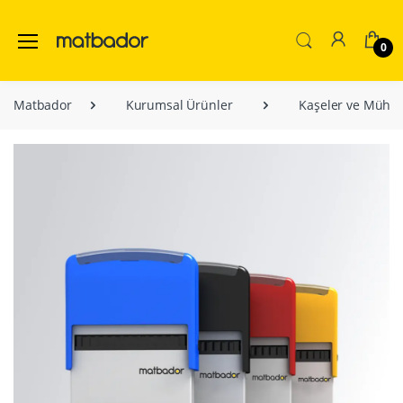
0
Matbador
Kurumsal Ürünler
Kaşeler ve Mühür