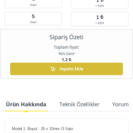
Adet
+ KDV
5
1
₺
Adet
+ KDV
Sipariş Özeti
Toplam fiyat:
"KDV Dahil"
1.2
₺
Sepete Ekle
Ürün Hakkında
Teknik Özellikler
Yorumla
Model 1: Boyut : 25 x 10mm /3 Satır