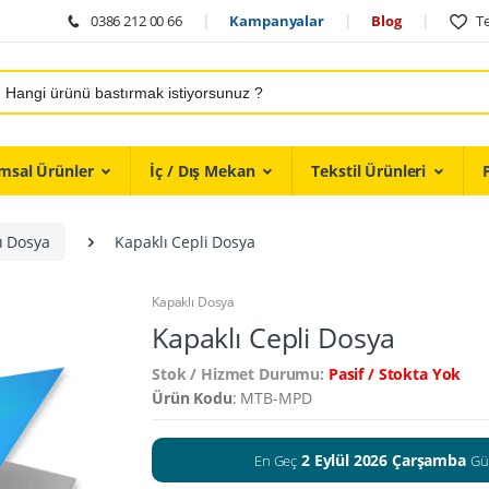
0386 212 00 66
Kampanyalar
Blog
Te
msal Ürünler
İç / Dış Mekan
Tekstil Ürünleri
ı Dosya
Kapaklı Cepli Dosya
Kapaklı Dosya
Kapaklı Cepli Dosya
Stok / Hizmet Durumu:
Pasif / Stokta Yok
Ürün Kodu
: MTB-MPD
2 Eylül 2026 Çarşamba
En Geç
Gü