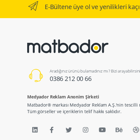
E-Bültene üye ol ve yenilikleri ka
Aradığınız ürünü bulamadınız mı ? Bizi arayabilirsini
0386 212 00 66
Medyador Reklam Anonim Şirketi
Matbador® markası Medyador Reklam A.Ş.'nin tescilli 
Tüm görseller ve içeriklerin telif hakkı saklıdır.