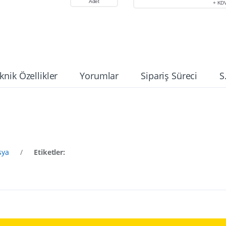
Adet
+ KD
knik Özellikler
Yorumlar
Sipariş Süreci
S
sya
/
Etiketler: