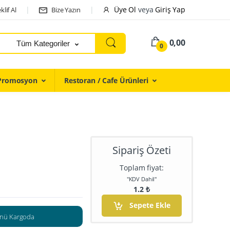
Üye Ol
veya
Giriş Yap
klif Al
Bize Yazın
0,00
Tüm Kategoriler
0
Promosyon
Restoran / Cafe Ürünleri
Sipariş Özeti
Toplam fiyat:
"KDV Dahil"
1.2
₺
Sepete Ekle
nü Kargoda