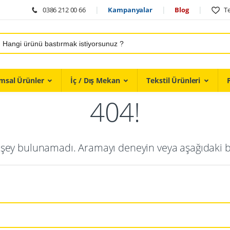
0386 212 00 66
Kampanyalar
Blog
Te
msal Ürünler
İç / Dış Mekan
Tekstil Ürünleri
404!
ey bulunamadı. Aramayı deneyin veya aşağıdaki ba