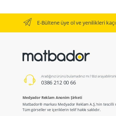
E-Bültene üye ol ve yenilikleri ka
Aradığınız ürünü bulamadınız mı ? Bizi arayabilirsini
0386 212 00 66
Medyador Reklam Anonim Şirketi
Matbador® markası Medyador Reklam A.Ş.'nin tescilli 
Tüm görseller ve içeriklerin telif hakkı saklıdır.