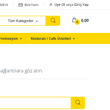
Üye Ol
veya
Giriş Yap
klif Al
Bize Yazın
0,00
Tüm Kategoriler
0
Promosyon
Restoran / Cafe Ürünleri
ğlantılara göz atın.