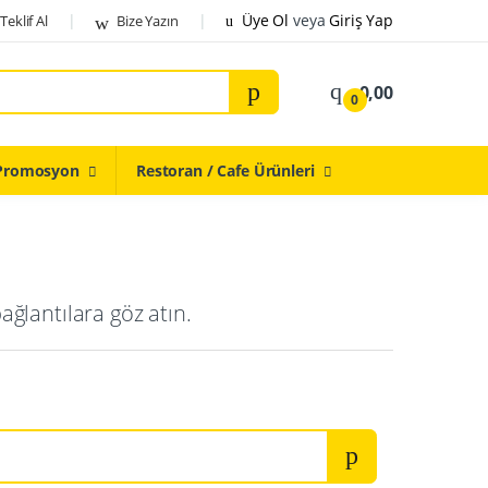
Üye Ol
veya
Giriş Yap
Teklif Al
Bize Yazın
0,00
0
Promosyon
Restoran / Cafe Ürünleri
ğlantılara göz atın.