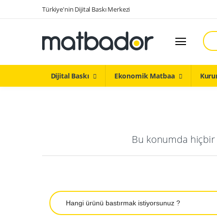
Türkiye'nin Dijital Baskı Merkezi
Ara
Dijital Baski
Ekonomik Matbaa
Dijital Baskı
Ekonomik Matbaa
Kuru
Promosyon
Restatoran Cafe / Ürünleri
Kurumsal Ürünler
İç / Dış Mekan
Bu konumda hiçbir ş
Kampanya
Çok Yakında
Tekstil Ürünleri
Ara