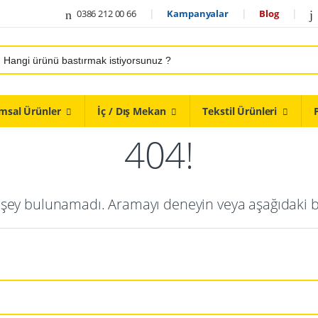
0386 212 00 66
Kampanyalar
Blog
msal Ürünler
İç / Dış Mekan
Tekstil Ürünleri
404!
ey bulunamadı. Aramayı deneyin veya aşağıdaki ba