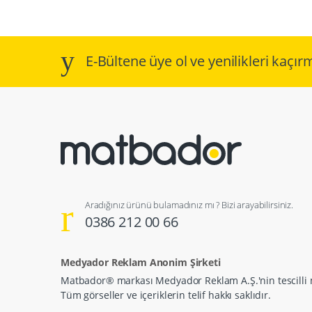
E-Bültene üye ol ve yenilikleri kaçır
Aradığınız ürünü bulamadınız mı ? Bizi arayabilirsiniz.
0386 212 00 66
Medyador Reklam Anonim Şirketi
Matbador® markası Medyador Reklam A.Ş.'nin tescilli 
Tüm görseller ve içeriklerin telif hakkı saklıdır.